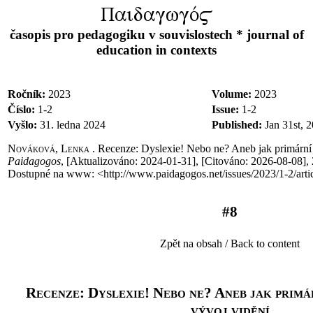
PaidagwgÒ$
časopis pro pedagogiku v souvislostech * journal of
education in contexts
Ročník:
2023
Volume:
2023
Číslo:
1-2
Issue:
1-2
Vyšlo:
31. ledna 2024
Published:
Jan 31st, 
Nováková, Lenka .
Recenze: Dyslexie! Nebo ne? Aneb jak primární r
Paidagogos
, [Aktualizováno
:
2024-01-31], [Citováno
:
2026-08-08], 
Dostupné na www: <http://www.paidagogos.net/issues/2023/1-2/arti
#8
Zpět na obsah / Back to content
Recenze: Dyslexie! Nebo ne? Aneb jak primá
vývoj vidění