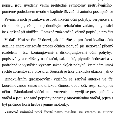
popisu jsou uvedeny velmi přehledně symptomy přetrvávajícího
poměrně podrobném úvodu v kapitole tři, začíná autorka postupně roze
Prvním z nich je zraková ostrost, fixační oční pohyby, vergence a
charakterizuje, věnuje se jednotlivým refrakčním vadám, diagnost
ke zlepšení při obtížích. Obrazné znázornění, včetně popisů je pro čte
V další části se čtenář dozví, jak důležité je pro čtení kvalita oč
detailně charakterizován proces očních pohybů při sledování předmět
rozdělení - tzv. konjungované a diskonjungované oční pohyby,
popisovány a rozlišeny na fixační, sakadické, plynulé sledovací a v
podrobně je vysvětlen význam sakadických pohybů, které nám umožňuj
rychle zorientovat v prostoru. Součástí je také praktická ukázka, jak cv
Binokulárním (prostorovým) viděním se zabývá autorka ve tře
koordinovanou senzo-motorickou činnost obou očí, resp. schopnos
očima. Binokulární vidění není vrozené, ale vyvíjí se postupně. Je
vidění a jsou zde také popsány poruchy binokulárního vidění, jeji
být příčinou horší hrubé i jemné motoriky.
Zrakové vnímání tvoří čtvrté patro majáku, ve kterém se autor