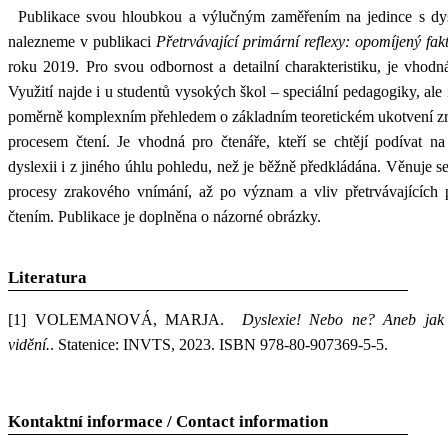
Publikace svou hloubkou a výlučným zaměřením na jedince s dysle
nalezneme v publikaci
Přetrvávající primární reflexy: opomíjený fa
roku 2019. Pro svou odbornost a detailní charakteristiku, je vhodn
Využití najde i u studentů vysokých škol – speciální pedagogiky, ale 
poměrně komplexním přehledem o základním teoretickém ukotvení zra
procesem čtení. Je vhodná pro čtenáře, kteří se chtějí podívat 
dyslexii i z jiného úhlu pohledu, než je běžně předkládána. Věnuje 
procesy zrakového vnímání, až po význam a vliv přetrvávajících p
čtením. Publikace je doplněna o názorné obrázky.
Literatura
[1]
VOLEMANOVÁ, MARJA.
Dyslexie! Nebo ne? Aneb jak p
vidění.
. Statenice: INVTS, 2023. ISBN 978-80-907369-5-5.
Kontaktní informace / Contact information