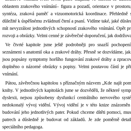
oblastem zrakového vnímání– figura a pozadí, orientace v prostoru,
syntéza, zraková paměť a vizuomotorická koordinace. Přehledně 
důležité k úspěšnému zvládnutí čtení a psaní. Vidíme také, jaké důsl
mít nevyzrálost jednotlivých schopností zrakového vnímání. Opět p
rozvoji a obrázky. Velmi cenné je závěrečné doporučení, jak dodržov
Ve čtvrté kapitole jsme ještě podrobněji pro snazší pochopen
seznámeni s anatomií oka a zrakové dráhy. Přesně se dozvídáme, jak 
jsou popsány symptomy horšího fungování zrakové dráhy a zpracov
doplněno o názorné obrázky s popisy. Velmi poutavou částí je přib
vnímání.
Pátou, závěrečnou kapitolou s příznačným názvem „Kde najít pomo
knihy. V jednotlivých kapitolách jsme se dozvěděli, že některé sym
dyslexii, nejsou způsobeny dysfunkcí centrálního nervového syst
nedokonalý vývoj vidění. Vývoj vidění je v této knize znázorn
budování jeho jednotlivých pater. Pokud chceme dítěti pomoci, mus
patrech a důsledně je budovat od základů. Je zde poměrně deta
speciálního pedagoga.