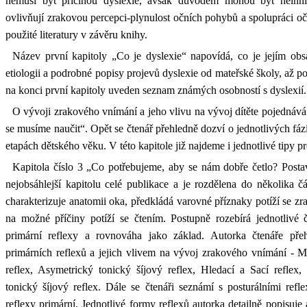
nemusí být příčinou dyslexie, avšak důvodem mohou být neinhib
ovlivňují zrakovou percepci-plynulost očních pohybů a spolupráci oč
použité literatury v závěru knihy.
Název první kapitoly „Co je dyslexie“ napovídá, co je jejím ob
etiologii a podrobné popisy projevů dyslexie od mateřské školy, až po
na konci první kapitoly uveden seznam známých osobností s dyslexií.
O vývoji zrakového vnímání a jeho vlivu na vývoj dítěte pojednává
se musíme naučit“. Opět se čtenář přehledně dozví o jednotlivých fá
etapách dětského věku. V této kapitole již najdeme i jednotlivé tipy pr
Kapitola číslo 3 „Co potřebujeme, aby se nám dobře četlo? Posta
nejobsáhlejší kapitolu celé publikace a je rozdělena do několika 
charakterizuje anatomii oka, předkládá varovné příznaky potíží se z
na možné příčiny potíží se čtením. Postupně rozebírá jednotlivé 
primární reflexy a rovnováha jako základ. Autorka čtenáře přehl
primárních reflexů a jejich vlivem na vývoj zrakového vnímání - M
reflex, Asymetrický tonický šíjový reflex, Hledací a Sací reflex
tonický šíjový reflex. Dále se čtenáři seznámí s posturálními refl
reflexy primární. Jednotlivé formy reflexů autorka detailně popisuj