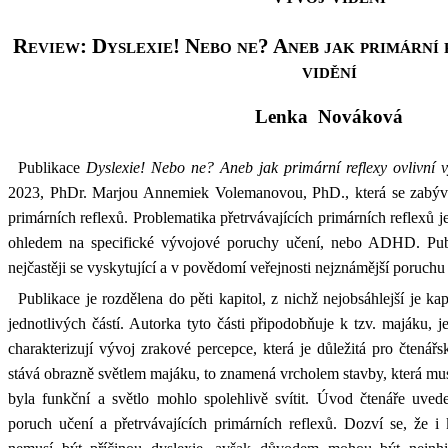
Review: Dyslexie! Nebo ne? Aneb jak primární 
vidění
Lenka Nováková
Publikace
Dyslexie! Nebo ne? Aneb jak primární reflexy ovlivní v
2023, PhDr. Marjou Annemiek Volemanovou, PhD., která se zabývá 
primárních reflexů. Problematika přetrvávajících primárních reflexů
ohledem na specifické vývojové poruchy učení, nebo ADHD. Publ
nejčastěji se vyskytující a v povědomí veřejnosti nejznámější poruchu 
Publikace je rozdělena do pěti kapitol, z nichž nejobsáhlejší je kapi
jednotlivých částí. Autorka tyto části připodobňuje k tzv. majáku, je
charakterizují vývoj zrakové percepce, která je důležitá pro čtenář
stává obrazně světlem majáku, to znamená vrcholem stavby, která musí
byla funkční a světlo mohlo spolehlivě svítit. Úvod čtenáře uved
poruch učení a přetrvávajících primárních reflexů. Dozví se, že i