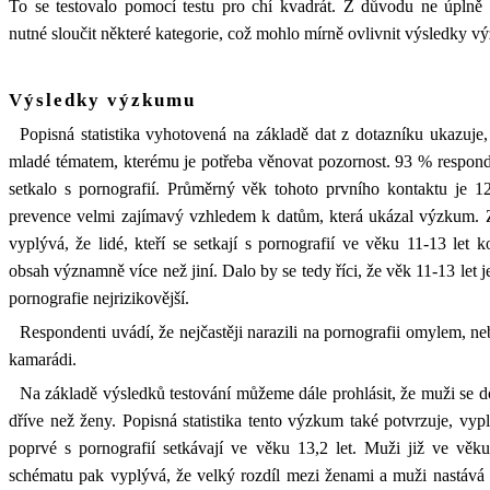
To se testovalo pomocí testu pro chí kvadrát. Z důvodu ne úplně
nutné sloučit některé kategorie, což mohlo mírně ovlivnit výsledky 
Výsledky výzkumu
Popisná statistika vyhotovená na základě dat z dotazníku ukazuje,
mladé tématem, kterému je potřeba věnovat pozornost. 93 % respond
setkalo s pornografií. Průměrný věk tohoto prvního kontaktu je 12
prevence velmi zajímavý vzhledem k datům, která ukázal výzkum. Z ně
vyplývá, že lidé, kteří se setkají s pornografií ve věku 11-13 let 
obsah významně více než jiní. Dalo by se tedy říci, že věk 11-13 let 
pornografie nejrizikovější.
Respondenti uvádí, že nejčastěji narazili na pornografii omylem, ne
kamarádi.
Na základě výsledků testování můžeme dále prohlásit, že muži se d
dříve než ženy. Popisná statistika tento výzkum také potvrzuje, vyp
poprvé s pornografií setkávají ve věku 13,2 let. Muži již ve vě
schématu pak vyplývá, že velký rozdíl mezi ženami a muži nastává 