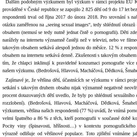
Dalším podobným výzkumem byl výzkum v rámci projektu EU Ki
prováděné v České republice se zapojilo 2 825 dětí od 9 do 17 let be
respondentů trval od října 2017 do února 2018. Pro srovnání s 
otázku zaměřenou na „seeing sexual images“, tedy shlédnutí obrazů
obsahem (nemusí se tedy nutně jednat čistě o pornografii). Děti zd
narážely na internetu významně častěji než v televizi, nebo ve film
takovým obsahem setkává alespoň jednou do měsíce. 12 % z respond
obsahem na internetu setkává denně. Zkušenosti s takovým obsahem 
tím, že chlapci inklinují k pravidelné konzumaci pornografie více 
našem výzkumu. (Bedrošová, Hlavová, Macháčová, Dědková, Šmahe
Zajímavé je, že většina dětí, účastnících se výzkumu v rámci pro
setkání s takovým druhem obsahu nijak významně negativně neovlivn
procent dotazovaných dětí uvedlo, že byly po shlédnutí sexuálního 
rozzlobení). (Bedrošová, Hlavová, Macháčová, Dědková, Šmahel
výzkumem, většina našich respondentů (77 %) uvádí, že vnímá porno
velmi špatného a 86 % z těch, kteří pornografii v současné době ko
Pocity viny (špinavosti, hříšnosti…) v kontextu pornografickéh
výrazně odlišuje od většinové populace. Toto zjištění vnímáme j