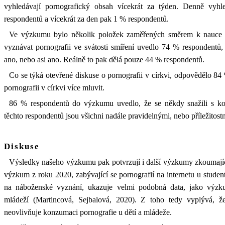
vyhledávají pornografický obsah vícekrát za týden. Denně vyhl
respondentů a vícekrát za den pak 1 % respondentů.
Ve výzkumu bylo několik položek zaměřených směrem k nauce c
vyznávat pornografii ve svátosti smíření uvedlo 74 % respondentů, 
ano, nebo asi ano. Reálně to pak dělá pouze 44 % respondentů.
Co se týká otevřené diskuse o pornografii v církvi, odpovědělo 84
pornografii v církvi více mluvit.
86 % respondentů do výzkumu uvedlo, že se někdy snažili s kon
těchto respondentů jsou všichni nadále pravidelnými, nebo příležito
Diskuse
Výsledky našeho výzkumu pak potvrzují i další výzkumy zkoumajíc
výzkum z roku 2020, zabývající se pornografií na internetu u studen
na náboženské vyznání, ukazuje velmi podobná data, jako výzk
mládeží (Martincová, Sejbalová, 2020). Z toho tedy vyplývá, 
neovlivňuje konzumaci pornografie u dětí a mládeže.