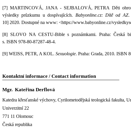
[7]
MARTINCOVÁ, JANA - SEJBALOVÁ, PETRA
Děti ohro
výsledky průzkumu u dospívajících.
Babyonline.cz: Dítě od AZ
.
10] 2020. Dostupné na www: <https://www.babyonline.cz/vysledky
[8] SLOVO NA CESTU-Bible s poznámkami. Praha: Česká bibl
s. ISBN 978-80-87287-48-4.
[9]
WEISS, PETR, A KOL.
Sexuologie
. Praha: Grada, 2010. ISBN 
Kontaktní informace / Contact information
Mgr. Kateřina Derflová
Katedra křesťanské výchovy, Cyrilometodějská teologická fakulta, U
Univerzitní 22
771 11 Olomouc
Česká republika