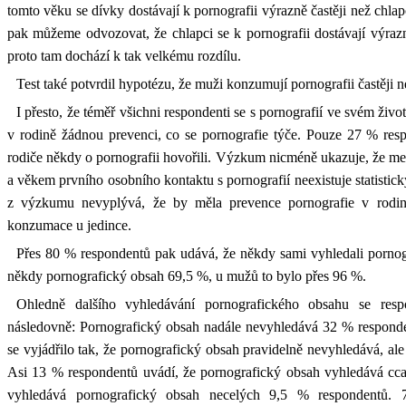
tomto věku se dívky dostávají k pornografii výrazně častěji než chlap
pak můžeme odvozovat, že chlapci se k pornografii dostávají výrazně
proto tam dochází k tak velkému rozdílu.
Test také potvrdil hypotézu, že muži konzumují pornografii častěji 
I přesto, že téměř všichni respondenti se s pornografií ve svém životě
v rodině žádnou prevenci, co se pornografie týče. Pouze 27 % resp
rodiče někdy o pornografii hovořili. Výzkum nicméně ukazuje, že mez
a věkem prvního osobního kontaktu s pornografií neexistuje statisti
z výzkumu nevyplývá, že by měla prevence pornografie v rodině 
konzumace u jedince.
Přes 80 % respondentů pak udává, že někdy sami vyhledali pornog
někdy pornografický obsah 69,5 %, u mužů to bylo přes 96 %.
Ohledně dalšího vyhledávání pornografického obsahu se resp
následovně: Pornografický obsah nadále nevyhledává 32 % respond
se vyjádřilo tak, že pornografický obsah pravidelně nevyhledává, ale
Asi 13 % respondentů uvádí, že pornografický obsah vyhledává cca
vyhledává pornografický obsah necelých 9,5 % respondentů. 