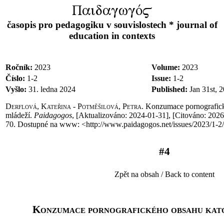
PaidagwgÒ$
časopis pro pedagogiku v souvislostech * journal of
education in contexts
Ročník:
2023
Volume:
2023
Číslo:
1-2
Issue:
1-2
Vyšlo:
31. ledna 2024
Published:
Jan 31st, 
Derflová, Kateřina - Potměšilová, Petra.
Konzumace pornografick
mládeží.
Paidagogos
, [Aktualizováno
:
2024-01-31], [Citováno
:
2026
70. Dostupné na www: <http://www.paidagogos.net/issues/2023/1-2/
#4
Zpět na obsah / Back to content
Konzumace pornografického obsahu kat