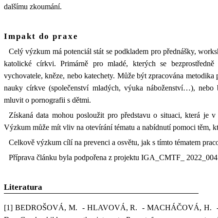
dalšímu zkoumání.
Impakt do praxe
Celý výzkum má potenciál stát se podkladem pro přednášky, worksh
katolické církvi. Primárně pro mladé, kterých se bezprostředně 
vychovatele, kněze, nebo katechety. Může být zpracována metodika 
nauky církve (společenství mladých, výuka náboženství…), nebo b
mluvit o pornografii s dětmi.
Získaná data mohou posloužit pro představu o situaci, která je v 
Výzkum může mít vliv na otevírání tématu a nabídnutí pomoci těm, kte
Celkově výzkum cílí na prevenci a osvětu, jak s tímto tématem praco
Příprava článku byla podpořena z projektu IGA_CMTF_ 2022_004
Literatura
[1]
BEDROŠOVÁ, M. - HLAVOVÁ, R. - MACHÁČOVÁ, H. -