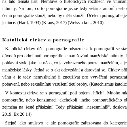
na tato témata lišit. Nemluvě o historických rozdílech ve vnímání
intimity. Na tom, co to pornografie je, se tedy většina autorů nesh
čemu pornografie slouží, nebo by měla sloužit. Účelem pornografie je
jedince. (Hartl, 1993) (Kraus, 2017) (Weiss a kol., 2010)
Katolická církev a pornografie
Katolická církev účel pornografie odsuzuje a k pornografii se st
důvodů pro odmítnutí pornografie je narušování manželské intimity. 
pohlavní styk, jako na něco, co je vyhrazeného pouze manželům, a je
manželské lásky. Jedná se o akt odevzdání a darování se. Církev při
váhu a je tedy nemyslitelné ji zneužívat pro vytváření pornogra
pobavení, nebo sexuálnímu vzrušení třetí osoby. (Katechismus katolic
V kontextu církve se s pornografií pojí pojem „hřích“. Mnoho ml
pornografie, nebo konzumaci jakéhokoli jiného pornografického o
zejména na šesté přikázání. Tedy přikázání „nesesmilníš“, doslova
2019. Ex 20,14)
Stejně jako smilstvo je ale pornografie zařazována do kategorie 