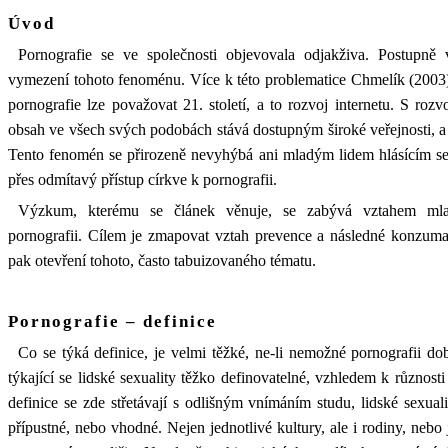
Úvod
Pornografie se ve společnosti objevovala odjakživa. Postupně
vymezení tohoto fenoménu. Více k této problematice Chmelík (2003)
pornografie lze považovat 21. století, a to rozvoj internetu. S roz
obsah ve všech svých podobách stává dostupným široké veřejnosti, a 
Tento fenomén se přirozeně nevyhýbá ani mladým lidem hlásícím se k
přes odmítavý přístup církve k pornografii.
Výzkum, kterému se článek věnuje, se zabývá vztahem mla
pornografii. Cílem je zmapovat vztah prevence a následné konzumac
pak otevření tohoto, často tabuizovaného tématu.
Pornografie – definice
Co se týká definice, je velmi těžké, ne-li nemožné pornografii do
týkající se lidské sexuality těžko definovatelné, vzhledem k různosti
definice se zde střetávají s odlišným vnímáním studu, lidské sexuali
přípustné, nebo vhodné. Nejen jednotlivé kultury, ale i rodiny, nebo