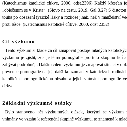
(Katechismus katolické církve, 2000. odst.2396) Každý křesťan je
„oblečením se v Krista“. (Slovo na cestu, 2019. Gal 3,27) S čistotou 
touha po dosažení fyzické lásky a rozkoše jinak, než v manželství v
proti lásce. (Katechismus katolické církve, 2000. odst.2352)
Cíl výzkumu
Tento výzkum si klade za cíl zmapovat postoje mladých katolickýc
výzkumu je zjistit, zda je téma pornografie pro tuto skupinu lidí 
zabývat podrobněji. Dalším cílem výzkumu je zmapovat situaci v obla
prevence pornografie na její další konzumaci v katolických rodinách
katolíků k pornografickému obsahu a jejich vnímání pornografie ve
církve.
Základní výzkumné otázky
Bylo stanoveno pět výzkumných otázek, kterými se výzkum z
vnímány ve vztahu k referenční skupině výzkumu, to znamená k ml