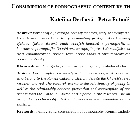
Consumption of pornographic content by t
Kateřina Derflová - Petra Potměš
Abstrakt:
Pornografie je celospolečenský fenomén, který se nevyhýbá a
k římskokatolické církvi, a to i přes odmítavý přístup církve k porno
výzkum. Výzkum zkoumá vztah mladých katolíků k pornografii, d
konzumace pornografie. Do výzkumu se zapojilo přes 140 mladých z kat
byla vyhodnocována pomocí testu dobré shody a také zpracovává
popisné statistiky.
Klíčová slova:
Pornografie, konzumace pornografie, římskokatolická cír
Abstract:
Pornography is a society-wide phenomenon, so it is not av
who belong to the Roman Catholic Church, despite the Church's rejec
research showed. The research examines the relationship of young C
well as the relationship between prevention and consumption of p
people from the Catholic Church participated in the research. The o
using the goodness-of-fit test and processed and presented in th
statistics.
Keywords:
Pornography, consumption of pornography, Roman Catholic