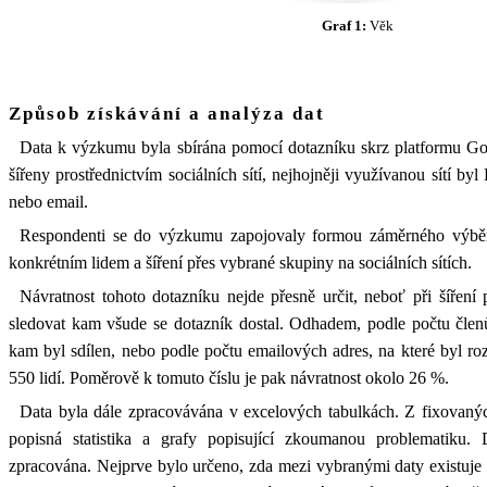
Graf 1:
Věk
Způsob získávání a analýza dat
Data k výzkumu byla sbírána pomocí dotazníku skrz platformu Go
šířeny prostřednictvím sociálních sítí, nejhojněji využívanou sítí by
nebo email.
Respondenti se do výzkumu zapojovaly formou záměrného výběr
konkrétním lidem a šíření přes vybrané skupiny na sociálních sítích.
Návratnost tohoto dotazníku nejde přesně určit, neboť při šíření 
sledovat kam všude se dotazník dostal. Odhadem, podle počtu čle
kam byl sdílen, nebo podle počtu emailových adres, na které byl roz
550 lidí. Poměrově k tomuto číslu je pak návratnost okolo 26 %.
Data byla dále zpracovávána v excelových tabulkách. Z fixovanýc
popisná statistika a grafy popisující zkoumanou problematiku. D
zpracována. Nejprve bylo určeno, zda mezi vybranými daty existuje s