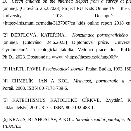
D.
Czech children on the internet: Report from a survey at p
[online], [Citováno 25.2.2023] Project EU Kids Online IV – the 
University, 2018. Dostu
<https://irtis.muni.cz/media/3137007/eu_kids_online_report_2018_e
[2]
DERFLOVÁ, KATEŘINA.
Konzumace pornografického 
[online], [Citováno 24.6.2023] Diplomová práce. Univer
Cyrilometodějská teologická fakulta. Vedoucí práce doc. PhDr
Ph.D., 2023. Dostupné na www: <https://theses.cz/id/ang00f/>.
[3]
HARTL, PAVEL
Psychologický slovník
. Praha: Budka, 1993. I
[4]
CHMELÍK, JAN A KOL.
Mravnost, pornografie a mr
Portál, 2003. ISBN 80-7178-739-6.
[5] KATECHISMUS KATOLICKÉ CÍRKVE. 2.vydání. Koste
nakladatelství, 2001. 817 s. ISBN 80-7192-488-1.
[6]
KRAUS, BLAHOSLAV, A KOL.
Slovník sociální patologie
. P
10-59-9-4.