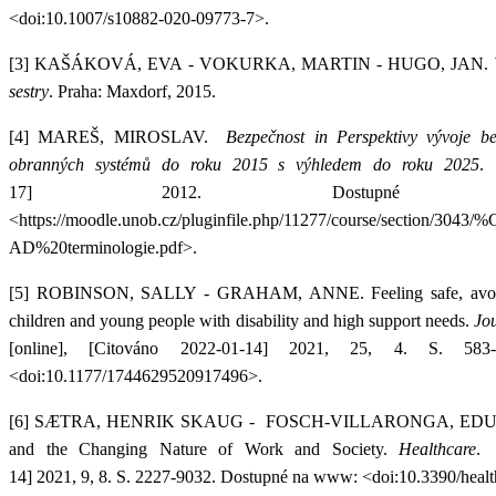
<doi:10.1007/s10882-020-09773-7>.
[3]
KAŠÁKOVÁ, EVA - VOKURKA, MARTIN - HUGO, JAN.
sestry
. Praha: Maxdorf, 2015.
[4]
MAREŠ, MIROSLAV.
Bezpečnost in Perspektivy vývoje bez
obranných systémů do roku 2015 s výhledem do roku 2025
. 
17] 2012. Dostupn
<https://moodle.unob.cz/pluginfile.php/11277/course/sectio
AD%20terminologie.pdf>.
[5]
ROBINSON, SALLY - GRAHAM, ANNE.
Feeling safe, avo
children and young people with disability and high support needs.
Jou
[online], [Citováno 2022-01-14] 2021, 25, 4. S. 5
<doi:10.1177/1744629520917496>.
[6]
SÆTRA, HENRIK SKAUG - FOSCH-VILLARONGA, ED
and the Changing Nature of Work and Society.
Healthcare
. 
14] 2021, 9, 8. S. 2227-9032. Dostupné na www: <doi:10.3390/heal