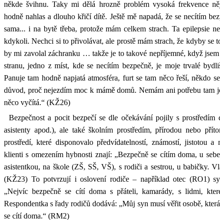
někde švihnu. Taky mi dělá hrozně problém vysoká frekvence ně
hodně nahlas a dlouho křičí dítě. Ještě mě napadá, že se necítím b
sama... i na bytě třeba, protože mám celkem strach. Ta epilepsie ne
kdykoli. Nechci si to přivolávat, ale prostě mám strach, že kdyby se 
by mi zavolal záchranku … takže je to takové nepříjemné, když jse
stranu, jedno z míst, kde se necítím bezpečně, je moje trvalé bydli
Panuje tam hodně napjatá atmosféra, furt se tam něco řeší, někdo s
důvod, proč nejezdím moc k mámě domů. Nemám ani potřebu tam jez
něco vyčítá.“ (KŽ26)
Bezpečnost a pocit bezpečí se dle očekávání pojily s prostředím 
asistenty apod.), ale také školním prostředím, přírodou nebo přít
prostředí, které disponovalo předvídatelností, známostí, jistotou 
klienti s omezením hybnosti znají: „Bezpečně se cítím doma, u sebe 
asistentkou, na škole (ZŠ, SŠ, VŠ), s rodiči a sestrou, u babičky. Vl
(KŽ23) To potvrzují i oslovení rodiče – například otec (RO1) 
„Nejvíc bezpečně se cítí doma s přáteli, kamarády, s lidmi, kte
Respondentka s řady rodičů dodává: „Můj syn musí věřit osobě, která s
se cítí doma.“ (RM2)