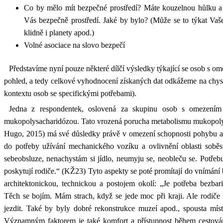
Co by mělo mít bezpečné prostředí? Máte kouzelnou hůlku a
Vás bezpečně prostředí. Jaké by bylo? (Může se to týkat Vaš
klidně i planety apod.)
Volné asociace na slovo bezpečí
Představíme nyní pouze některé dílčí výsledky týkající se osob s 
pohled, a tedy celkové vyhodnocení získaných dat odkážeme na chys
kontextu osob se specifickými potřebami).
Jedna z respondentek, oslovená za skupinu osob s omezením 
mukopolysacharidózou. Tato vrozená porucha metabolismu mukopoly
Hugo, 2015) má své důsledky právě v omezení schopnosti pohybu a 
do potřeby užívání mechanického vozíku a ovlivnění oblasti soběs
sebeobsluze, nenachystám si jídlo, neumyju se, neobleču se. Potřeb
poskytují rodiče.“ (KŽ23) Tyto aspekty se poté promítají do vnímání 
architektonickou, technickou a postojem okolí: „Je potřeba bezbar
Těch se bojím. Mám strach, když se jede moc při kraji. Ale rodiče u
jezdit. Také by byly dobré rekonstrukce muzeí apod., spousta mís
Významným faktorem je také komfort a přístupnost během cestován