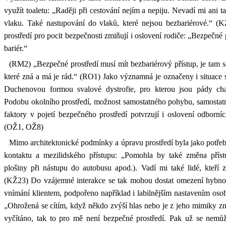
využít toaletu: „Raději při cestování nejím a nepiju. Nevadí mi ani t
vlaku. Také nastupování do vlaků, které nejsou bezbariérové.“ (K
prostředí pro pocit bezpečnosti zmiňují i oslovení rodiče: „Bezpečné 
bariér.“
(RM2) „Bezpečné prostředí musí mít bezbariérový přístup, je tam s
které zná a má je rád.“ (RO1) Jako významná je označeny i situace s
Duchenovou formou svalové dystrofie, pro kterou jsou pády chara
Podobu okolního prostředí, možnost samostatného pohybu, samostatno
faktory v pojetí bezpečného prostředí potvrzují i oslovení odborní
(OŽ1, OŽ8)
Mimo architektonické podmínky a úpravu prostředí byla jako potře
kontaktu a mezilidského přístupu: „Pomohla by také změna přístu
plošiny při nástupu do autobusu apod.). Vadí mi také lidé, kteří 
(KŽ23) Do vzájemné interakce se tak mohou dostat omezení hybnost
vnímání klientem, podpořeno například i labilnějším nastavením osob
„Ohrožená se cítím, když někdo zvýší hlas nebo je z jeho mimiky zná
vyčítáno, tak to pro mě není bezpečné prostředí. Pak už se nemůž