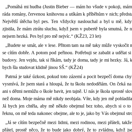
„Pomáhá mi hudba (Justin Bieber — mám ho všude v pokoji, mám
ráda romány, červenou knihovnu a utíkám k příběhům v nich; představ
Největší útěcha byl pes. Ten vždycky naslouchal a byl u mě, kd
zjistila, že mám ztrátu sluchu, když jsem v pubertě byla smutná, 
nejsem hezká. Pes byl pro mě nejvíc.“ (KŽ23, 23 let)
„Budete se smát, ale v lese. Přitom tam na mě taky může vyskočit 
se cítím dobře. A potom pod peřinou. Potřebuji se zabalit a udělat si
budovy. Jen vejdu, tak si říkám, tady je doma, tady je mi hezky. Já,
bych šla studovat klidně jinou SŠ.“ (KŽ24)
Patrná je také úzkost, pokud toto zázemí a pocit bezpečí doma chy
vysmívá, že jsem stará a hloupá, že tu školu nedodělám. On čeká n
ani s dětmi nemůžu o škole bavit, jen tajně. U nás je škola sprosté slov
než doma. Moje máma mě nikdy neobjala. Víte, kdy jen mě pohladila
Já bych jen chtěla, aby mě někdo obejmul bez toho, abych si o to 
řeknu, on mě teda nakonec obejme, ale to je, jako by Vás obejmul st
„Já se cítím bezpečně mezi lidmi, mezi rodinou, mezi přáteli, tak
přátel, prostě něco, že to bude jako dobrý, že to zvládnu, když jse