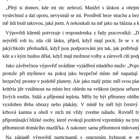
„Přeji si domov, kde mi nic nehrozí. Manžel s láskou a obejm
vyslechnul a dal oporu, nevysmál se mi. Prostředí beze strachu a be
mě lidi brali takovou, jaká jsem. A nekoukali na mě jako na blázna a 
Výpovědi klientů potvrzuje i respondentka z řady pracovníků: „D
největší roli to, zda cítí lásku, přijetí, když mají pocit, že se s
jakýchkoliv předsudků, když jsou podporováni jen tak, jak potřebuj
kde a s kým budou dělat, když mají možnost volby a zároveň cítí po
Jako závěrečnou výpověď uvádíme vyjádření mladého muže: „Popsat
protože při myšlence na pokoj jako bezpečné místo mě napadají 
bezpečný prostor v podobě planety. Ale jako malý princ měl svou plane
kritéria jde vztáhnout na místo bez ohledu na velikost (nejsou seřaze
živých rostlin. Stálá a příjemná teplota. Měly by být přítomny oblí
vyzdoben třeba obrazy nebo plakáty. V místě by měl být čerst
krbová kamna a oheň v nich mi vždy zvedne náladu. Rovněž b
připomínající blízké osoby, které evokují pozitivní vzpomínky na ty
přítomnosti domácího mazlíčka. A nakonec sama přítomnost milova
Na základě výpovědí participantů s omezením hybnosti je mo