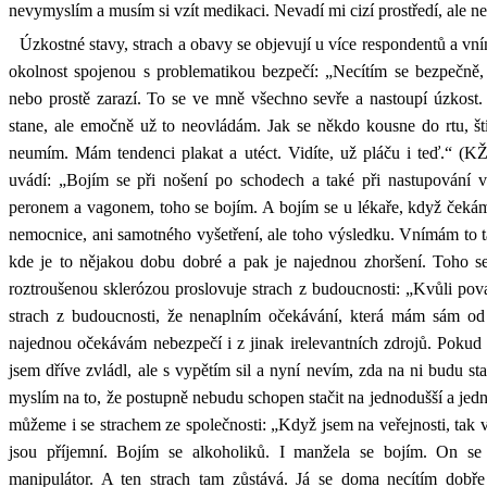
nevymyslím a musím si vzít medikaci. Nevadí mi cizí prostředí, ale n
Úzkostné stavy, strach a obavy se objevují u více respondentů a v
okolnost spojenou s problematikou bezpečí: „Necítím se bezpečně
nebo prostě zarazí. To se ve mně všechno sevře a nastoupí úzkost
stane, ale emočně už to neovládám. Jak se někdo kousne do rtu, ští
neumím. Mám tendenci plakat a utéct. Vidíte, už pláču i teď.“ (KŽ
uvádí: „Bojím se při nošení po schodech a také při nastupování 
peronem a vagonem, toho se bojím. A bojím se u lékaře, když čekám
nemocnice, ani samotného vyšetření, ale toho výsledku. Vnímám to 
kde je to nějakou dobu dobré a pak je najednou zhoršení. Toho s
roztroušenou sklerózou proslovuje strach z budoucnosti: „Kvůli pov
strach z budoucnosti, že nenaplním očekávání, která mám sám od s
najednou očekávám nebezpečí i z jinak irelevantních zdrojů. Pokud
jsem dříve zvládl, ale s vypětím sil a nyní nevím, zda na ni budu sta
myslím na to, že postupně nebudu schopen stačit na jednodušší a jed
můžeme i se strachem ze společnosti: „Když jsem na veřejnosti, tak v
jsou příjemní. Bojím se alkoholiků. I manžela se bojím. On se 
manipulátor. A ten strach tam zůstává. Já se doma necítím dob