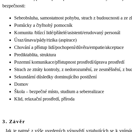
bezpečnosti:
Sebeobsluha, samostatnost pohybu, strach z budoucnosti a ze z
Pomůcky a čtyřnohý pomocník
Komunita /blízcí lidé/přátelé/asistenti/erudovaný personál
Úraz/únava/pády/rizika (aspirace)
Chování a přístup lidí/pochopení/důvěra/empatie/akceptace
Prediktablita, struktura
Pozemní komunikace/přístupnost prostředí/úprava prostředí
Strach ze ztráty kontroly, z nedorozumění, ze zesměšnění, z bu
Sekundární důsledky dominujícího postižení
Domov
Škola – bezpečné místo, studium a seberealizace
Klid, relaxační prostředí, příroda
3. Závěr
Jak je patrné z výše uvedených výpovědí vztahujících se k vnímán