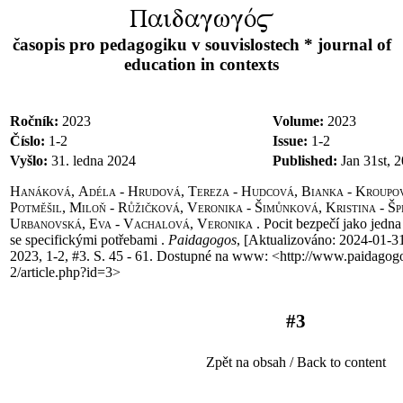
PaidagwgÒ$
časopis pro pedagogiku v souvislostech * journal of
education in contexts
Ročník:
2023
Volume:
2023
Číslo:
1-2
Issue:
1-2
Vyšlo:
31. ledna 2024
Published:
Jan 31st, 
Hanáková, Adéla - Hrudová, Tereza - Hudcová, Bianka - Kroupov
Potměšil, Miloň - Růžičková, Veronika - Šimůnková, Kristina - Šp
Urbanovská, Eva - Vachalová, Veronika .
Pocit bezpečí jako jedna
se specifickými potřebami .
Paidagogos
, [Aktualizováno
:
2024-01-31
2023, 1-2, #3. S.
45 - 61. Dostupné na www: <http://www.paidagogos
2/article.php?id=3>
#3
Zpět na obsah / Back to content