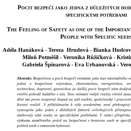
Pocit bezpečí jako jedna z důležitých hod
specifickými potřebami
The Feeling of Safety as one of the Importan
People with Specific need
Adéla Hanáková - Tereza Hrudová - Bianka Hudcov
Miloň Potměšil - Veronika Růžičková - Kris
Gabriela Špinarová - Eva Urbanovská - Ver
Abstrakt:
Bezpečnost a pocit bezpečí vnímáme jako stav minimálního oh
jedná o bezpečnost vojenskou, ekonomickou, energetickou, envi
technickou, dopravní, genetickou (a další), pocit bezpečí nám dodává
vnitřní pohodě každého z nás. Toto vnímání vnější reality včetně zas
dění má proto nesporný dopad na náš osobní, společenský i pracovní
životní realitě. S přihlédnutím k výše uvedenému není překvapivý
vystoupila jako jeden z důležitých faktorů ovlivňujících přístupno
zmiňovaly také osoby se specifickými potřebami. V rámci příspěvku 
výzkumu zaměřeného právě na bezpečnost v kontextu osob se specifi
pohled osob s omezením hybnosti.