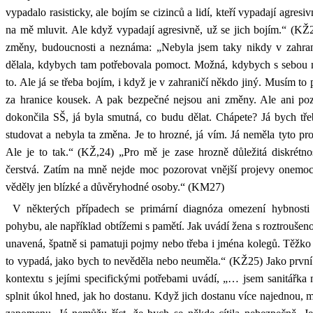
vypadalo rasisticky, ale bojím se cizinců a lidí, kteří vypadají agres
na mě mluvit. Ale když vypadají agresivně, už se jich bojím.“ (KŽ2
změny, budoucnosti a neznáma: „Nebyla jsem taky nikdy v zahrani
dělala, kdybych tam potřebovala pomoct. Možná, kdybych s sebou 
to. Ale já se třeba bojím, i když je v zahraničí někdo jiný. Musím to
za hranice kousek. A pak bezpečné nejsou ani změny. Ale ani poz
dokončila SŠ, já byla smutná, co budu dělat. Chápete? Já bych tře
studovat a nebyla ta změna. Je to hrozné, já vím. Já neměla tyto pr
Ale je to tak.“ (KŽ,24) „Pro mě je zase hrozně důležitá diskrétno
čerstvá. Zatím na mně nejde moc pozorovat vnější projevy onemoc
věděly jen blízké a důvěryhodné osoby.“ (KM27)
V některých případech se primární diagnóza omezení hybnosti 
pohybu, ale například obtížemi s pamětí. Jak uvádí žena s roztrouše
unavená, špatně si pamatuji pojmy nebo třeba i jména kolegů. Těžko 
to vypadá, jako bych to nevěděla nebo neuměla.“ (KŽ25) Jako první
kontextu s jejími specifickými potřebami uvádí, „… jsem sanitářka n
splnit úkol hned, jak ho dostanu. Když jich dostanu více najednou,