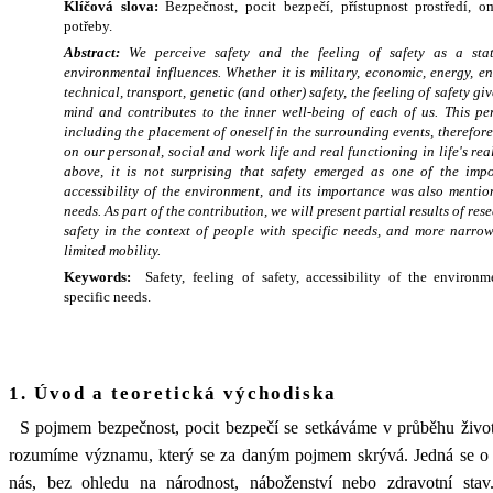
Klíčová slova:
Bezpečnost, pocit bezpečí, přístupnost prostředí, o
potřeby.
Abstract:
We perceive safety and the feeling of safety as a sta
environmental influences. Whether it is military, economic, energy, e
technical, transport, genetic (and other) safety, the feeling of safety gi
mind and contributes to the inner well-being of each of us. This perc
including the placement of oneself in the surrounding events, therefor
on our personal, social and work life and real functioning in life's rea
above, it is not surprising that safety emerged as one of the impo
accessibility of the environment, and its importance was also mentio
needs. As part of the contribution, we will present partial results of res
safety in the context of people with specific needs, and more narrow
limited mobility.
Keywords:
Safety, feeling of safety, accessibility of the environme
specific needs.
1. Úvod a teoretická východiska
S pojmem bezpečnost, pocit bezpečí se setkáváme v průběhu život
rozumíme významu, který se za daným pojmem skrývá. Jedná se o j
nás, bez ohledu na národnost, náboženství nebo zdravotní sta