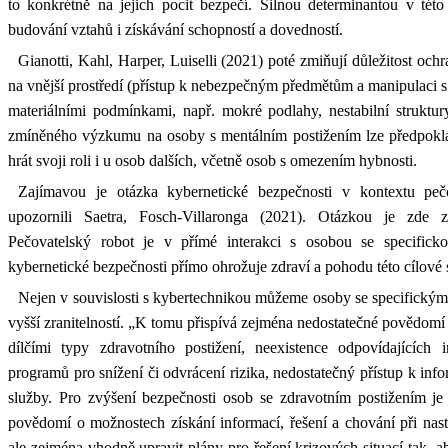
to konkrétně na jejich pocit bezpečí. Silnou determinantou v této 
budování vztahů i získávání schopností a dovedností.
Gianotti, Kahl, Harper, Luiselli (2021) poté zmiňují důležitost och
na vnější prostředí (přístup k nebezpečným předmětům a manipulaci s
materiálními podmínkami, např. mokré podlahy, nestabilní struktur
zmíněného výzkumu na osoby s mentálním postižením lze předpoklá
hrát svoji roli i u osob dalších, včetně osob s omezením hybnosti.
Zajímavou je otázka kybernetické bezpečnosti v kontextu peč
upozornili Saetra, Fosch-Villaronga (2021). Otázkou je zde z
Pečovatelský robot je v přímé interakci s osobou se specificko
kybernetické bezpečnosti přímo ohrožuje zdraví a pohodu této cílové 
Nejen v souvislosti s kybertechnikou můžeme osoby se specifickým
vyšší zranitelností. „K tomu přispívá zejména nedostatečné povědomí
dílčími typy zdravotního postižení, neexistence odpovídajících in
programů pro snížení či odvrácení rizika, nedostatečný přístup k info
služby. Pro zvýšení bezpečnosti osob se zdravotním postižením je 
povědomí o možnostech získání informací, řešení a chování při nas
ale zejména vhodně upravit plány pro řešení krizových situací tak, ab