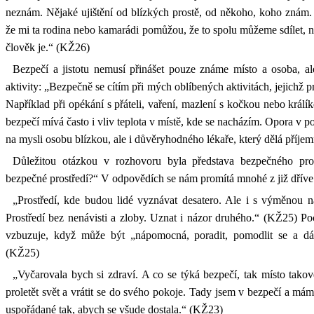
neznám. Nějaké ujištění od blízkých prostě, od někoho, koho znám.
že mi ta rodina nebo kamarádi pomůžou, že to spolu můžeme sdílet, ně
člověk je.“ (KŽ26)
Bezpečí a jistotu nemusí přinášet pouze známe místo a osoba, al
aktivity: „Bezpečně se cítím při mých oblíbených aktivitách, jejichž 
Například při opékání s přáteli, vaření, mazlení s kočkou nebo králík
bezpečí mívá často i vliv teplota v místě, kde se nacházím. Opora 
na mysli osobu blízkou, ale i důvěryhodného lékaře, který dělá pří
Důležitou otázkou v rozhovoru byla představa bezpečného pro
bezpečné prostředí?“ V odpovědích se nám promítá mnohé z již dříve
„Prostředí, kde budou lidé vyznávat desatero. Ale i s výměnou n
Prostředí bez nenávisti a zloby. Uznat i názor druhého.“ (KŽ25) Poc
vzbuzuje, když může být „nápomocná, poradit, pomodlit se a dá
(KŽ25)
„Vyčarovala bych si zdraví. A co se týká bezpečí, tak místo takov
proletět svět a vrátit se do svého pokoje. Tady jsem v bezpečí a mám
uspořádané tak, abych se všude dostala.“ (KŽ23)