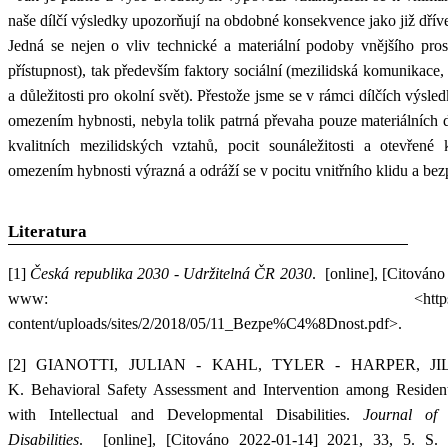
naše dílčí výsledky upozorňují na obdobné konsekvence jako již dří
Jedná se nejen o vliv technické a materiální podoby vnějšího prost
přístupnost), tak především faktory sociální (mezilidská komunikace, 
a důležitosti pro okolní svět). Přestože jsme se v rámci dílčích výsle
omezením hybnosti, nebyla tolik patrná převaha pouze materiálních d
kvalitních mezilidských vztahů, pocit sounáležitosti a otevřen
omezením hybnosti výrazná a odráží se v pocitu vnitřního klidu a bez
Literatura
[1]
Česká republika 2030 - Udržitelná ČR 2030
. [online], [Citován
www: <https://www.cr2030.cz/
content/uploads/sites/2/2018/05/11_Bezpe%C4%8Dnost.pdf>.
[2]
GIANOTTI, JULIAN - KAHL, TYLER - HARPER, JIL
K.
Behavioral Safety Assessment and Intervention among Resident
with Intellectual and Developmental Disabilities.
Journal of
Disabilities
. [online], [Citováno 2022-01-14] 2021, 33, 5. S