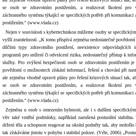
se osob se zdravotním postižením, a realizovat školení pro 
záchranného systému týkající se specifických potřeb při komunikac
postižením.“ (www.vlada.cz)
Nejen v souvislosti s kybertechnikou můžeme osoby se specifickým
vyšší zranitelností. „K tomu přispívá zejména nedostatečné povědomí
dílčími typy zdravotního postižení, neexistence odpovídajících in
programů pro snížení či odvrácení rizika, nedostatečný přístup k info
služby. Pro zvýšení bezpečnosti osob se zdravotním postižením je 
povědomí o možnostech získání informací, řešení a chování při nas
ale zejména vhodně upravit plány pro řešení krizových situací tak, ab
se osob se zdravotním postižením, a realizovat školení pro 
záchranného systému týkající se specifických potřeb při komunikac
postižením.“ (www.vlada.cz)
Zejména u osob s omezením hybnosti, ale i s dalšími specifickým
vliv také vnitřní podmínky, například narušená posturální stabilit
držení těla a schopnost reagovat na okolní podněty tak, aby nedošlo k
tak získáváme jistotu v pohybu i stabilní poloze. (Véle, 2006) „Postu