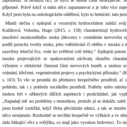
zapomenu. Já nemůžu říct, že bych se někde cítila nebezpečně. Je
příjemné. Právě když si mám něco zapamatovat a je toho více naj
Když jsem byla na onkologickém oddělení, bylo to hektické, tam jse
Mladá slečna s epilepsií a vrozeným hydrocefalem nabízí svůj 
Kašáková, Vokurka, Hugo (2015, s. 158) charakterizují hydrocefa
množství mozkomíšního moku (likvoru) v centrálním nervovém s
podílí porucha tvorby moku, jeho vstřebávání či oběhu v mozku a mí
uzavřeny lebeční švy, vede ke zvětšení celé lebky.“ Epilepsii pot
mozku projevujících se opakovanými záchvaty různého charakt
výbojem v elektrické činnosti části nervových buněk a mohou s
vnímání, křečemi, vegetativními projevy a psychickými příznaky.“ 
s. 103) To vše se promítá do představy bezpečného prostředí, ať u
pohledu, tak i z pohledu sociálního prostředí. Potřeby nebo nároky
mohou být v některých dílčích aspektech i protichůdné, jak vyp
„Napadají mě asi problémy s motorikou, protože já se dokážu zabít 
jsem hodně roztržitá, když třeba přecházím silnici, a tak se musím
něco nesejmulo. Rozhodně se necítím bezpečně ve výškách a ve stí
ráda blikající věci a světýlka, co mají jako vysokou frekvenci. To 