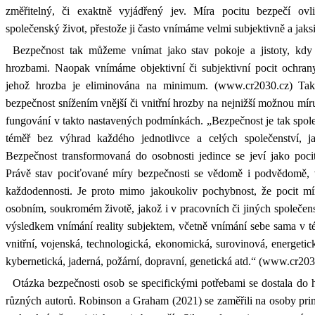
změřitelný, či exaktně vyjádřený jev. Míra pocitu bezpečí ovl
společenský život, přestože ji často vnímáme velmi subjektivně a ja
Bezpečnost tak můžeme vnímat jako stav pokoje a jistoty, kdy
hrozbami. Naopak vnímáme objektivní či subjektivní pocit ochran
jehož hrozba je eliminována na minimum. (www.cr2030.cz) Také
bezpečnost snížením vnější či vnitřní hrozby na nejnižší možnou mír
fungování v takto nastavených podmínkách. „Bezpečnost je tak společ
téměř bez výhrad každého jednotlivce a celých společenství, ja
Bezpečnost transformovaná do osobnosti jedince se jeví jako pociť
Právě stav pociťované míry bezpečnosti se vědomě i podvědomě, v
každodennosti. Je proto mimo jakoukoliv pochybnost, že pocit mí
osobním, soukromém životě, jakož i v pracovních či jiných společen
výsledkem vnímání reality subjektem, včetně vnímání sebe sama v té
vnitřní, vojenská, technologická, ekonomická, surovinová, energetic
kybernetická, jaderná, požární, dopravní, genetická atd.“ (www.cr203
Otázka bezpečnosti osob se specifickými potřebami se dostala d
různých autorů. Robinson a Graham (2021) se zaměřili na osoby pri