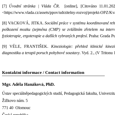
[7]
Úvodní stránka | Vláda ČR
. [online], [Citováno 11.01.2
<https://www.vlada.cz/assets/ppov/udrzitelny-rozvoj/projekt-OPZ/Kval
[8]
VACKOVÁ, JITKA.
Sociální práce v systému koordinované reh
poškození mozku (zejména (CMP) se zvláštním zřetelem na interve
fyzioterapie, ergoterapie a dalších vybraných profesí
. Praha: Grada P
[9]
VÉLE, FRANTIŠEK.
Kineziologie: přehled klinické kinez
diagnostiku a terapii poruch pohybové soustavy
. Vyd. 2., (V Tritonu 
Kontaktní informace / Contact information
Mgr. Adéla Hanáková, PhD.
Ústav speciálněpedagogických studií, Pedagogická fakulta, Univerz
Žižkovo nám. 5
771 40 Olomouc
Česká republika