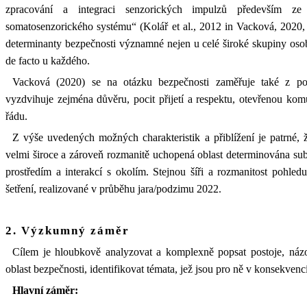
zpracování a integraci senzorických impulzů především ze 
somatosenzorického systému“ (Kolář et al., 2012 in Vacková, 2020, s
determinanty bezpečnosti významné nejen u celé široké skupiny osob
de facto u každého.
Vacková (2020) se na otázku bezpečnosti zaměřuje také z poh
vyzdvihuje zejména důvěru, pocit přijetí a respektu, otevřenou kom
řádu.
Z výše uvedených možných charakteristik a přiblížení je patrné,
velmi široce a zároveň rozmanitě uchopená oblast determinována subj
prostředím a interakcí s okolím. Stejnou šíři a rozmanitost pohl
šetření, realizované v průběhu jara/podzimu 2022.
2. Výzkumný záměr
Cílem je hloubkově analyzovat a komplexně popsat postoje, náz
oblast bezpečnosti, identifikovat témata, jež jsou pro ně v konsekve
Hlavní záměr: