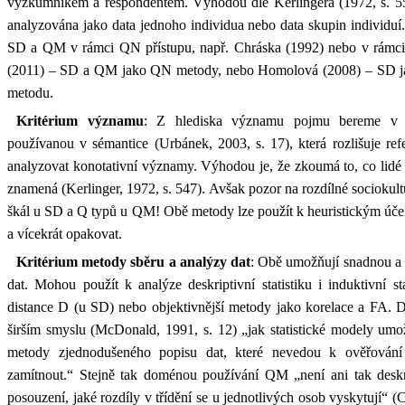
výzkumníkem a respondentem. Výhodou dle Kerlingera (1972, s. 555
analyzována jako data jednoho individua nebo data skupin individuí.
SD a QM v rámci QN přístupu, např. Chráska (1992) nebo v rámci 
(2011) – SD a QM jako QN metody, nebo Homolová (2008) – SD
metodu.
Kritérium významu
: Z hlediska významu pojmu bereme v ú
používanou v sémantice (Urbánek, 2003, s. 17), která rozlišuje r
analyzovat konotativní významy. Výhodou je, že zkoumá to, co lidé n
znamená (Kerlinger, 1972, s. 547). Avšak pozor na rozdílné sociokul
škál u SD a Q typů u QM! Obě metody lze použít k heuristickým úče
a vícekrát opakovat.
Kritérium metody sběru a analýzy dat
: Obě umožňují snadnou a r
dat. Mohou použít k analýze deskriptivní statistiku i induktivní sta
distance D (u SD) nebo objektivnější metody jako korelace a FA.
širším smyslu (McDonald, 1991, s. 12) „jak statistické modely umo
metody zjednodušeného popisu dat, které nevedou k ověřován
zamítnout.“ Stejně tak doménou používání QM „není ani tak deskr
posouzení, jaké rozdíly v třídění se u jednotlivých osob vyskytují“ 