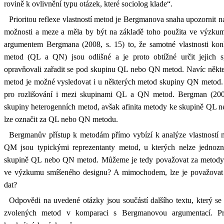
rovině k ovlivnění typu otázek, které sociolog klade“.
Prioritou reflexe vlastností metod je Bergmanova snaha upozornit n
možnosti a meze a měla by být na základě toho použita ve výzkum
argumentem Bergmana (2008, s. 15) to, že samotné vlastnosti kon
metod (QL a QN) jsou odlišné a je proto obtížné určit jejich sp
opravňovali zařadit se pod skupinu QL nebo QN metod. Navíc někte
metod je možné vysledovat i u některých metod skupiny QN metod.
pro rozlišování i mezi skupinami QL a QN metod. Bergman (2008, 
skupiny heterogenních metod, avšak afinita metody ke skupině QL 
lze označit za QL nebo QN metodu.
Bergmanův přístup k metodám přímo vybízí k analýze vlastností
QM jsou typickými reprezentanty metod, u kterých nelze jednoznač
skupině QL nebo QN metod. Můžeme je tedy považovat za metody
ve výzkumu smíšeného designu? A mimochodem, lze je považovat
dat?
Odpovědi na uvedené otázky jsou součástí dalšího textu, který se 
zvolených metod v komparaci s Bergmanovou argumentací. P