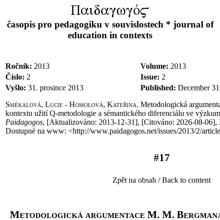
PaidagwgÒ$
časopis pro pedagogiku v souvislostech * journal of
education in contexts
Ročník:
2013
Volume:
2013
Číslo:
2
Issue:
2
Vyšlo:
31. prosince 2013
Published:
December 31s
Smékalová, Lucie - Homolová, Kateřina.
Metodologická argument
kontextu užití Q-metodologie a sémantického diferenciálu ve výzku
Paidagogos
, [Aktualizováno
:
2013-12-31], [Citováno
:
2026-08-06], 
Dostupné na www: <http://www.paidagogos.net/issues/2013/2/artic
#17
Zpět na obsah / Back to content
Metodologická argumentace M. M. Bergmana 