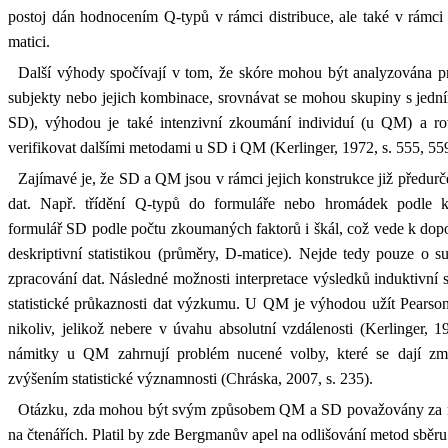
postoj dán hodnocením Q-typů v rámci distribuce, ale také v rámci
matici.
Další výhody spočívají v tom, že skóre mohou být analyzována pr
subjekty nebo jejich kombinace, srovnávat se mohou skupiny s jedn
SD), výhodou je také intenzivní zkoumání individuí (u QM) a r
verifikovat dalšími metodami u SD i QM (Kerlinger, 1972, s. 555, 559
Zajímavé je, že SD a QM jsou v rámci jejich konstrukce již předur
dat. Např. třídění Q-typů do formuláře nebo hromádek podle k
formulář SD podle počtu zkoumaných faktorů i škál, což vede k do
deskriptivní statistikou (průměry, D-matice). Nejde tedy pouze o s
zpracování dat. Následné možnosti interpretace výsledků induktivní sta
statistické průkaznosti dat výzkumu. U QM je výhodou užít Pearson
nikoliv, jelikož nebere v úvahu absolutní vzdálenosti (Kerlinger, 1
námitky u QM zahrnují problém nucené volby, které se dají zm
zvýšením statistické významnosti (Chráska, 2007, s. 235).
Otázku, zda mohou být svým způsobem QM a SD považovány za m
na čtenářích. Platil by zde Bergmanův apel na odlišování metod sběru