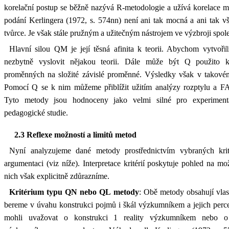
korelační postup se běžně nazývá R-metodologie a užívá korelace mez
podání Kerlingera (1972, s. 574nn) není ani tak mocná a ani tak všez
tvůrce. Je však stále pružným a užitečným nástrojem ve výzbroji sp
Hlavní silou QM je její těsná afinita k teorii. Abychom vytvořil
nezbytně vyslovit nějakou teorii. Dále může být Q použito k
proměnných na složité závislé proměnné. Výsledky však v takovém
Pomocí Q se k nim můžeme přiblížit užitím analýzy rozptylu a FA 
Tyto metody jsou hodnoceny jako velmi silné pro experimentá
pedagogické studie.
2.3 Reflexe možností a limitů metod
Nyní analyzujeme dané metody prostřednictvím vybraných krit
argumentaci (viz níže). Interpretace kritérií poskytuje pohled na mo
nich však explicitně zdůrazníme.
Kritérium typu QN nebo QL metody
: Obě metody obsahují vla
bereme v úvahu konstrukci pojmů i škál výzkumníkem a jejich per
mohli uvažovat o konstrukci 1 reality výzkumníkem nebo o s