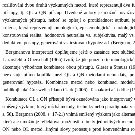
rozlišování dvou druhů výzkumných metod, které reprezentují dva 
přístupy, tj. QL a QN přístup. Uvedené autory je možné považovat
výzkumných přístupů, neboť se opírají o protikladnost atributů je
kritéria, která reprezentují ontologická, epistemologická a axiologi
konstruovaná realita, hodnotová neutralita vs. subjektivita, malý vs
deduktivní postupy, generování vs. testování hypotéz ad. (Bergman, 2
Bergmanovu interpretaci doplňujeme ještě o zastánce teze slučit
Lazarsfeld a Oberschall (1965) tvrdí, že jde pouze o terminologic
akcentuje výhodnost kombinace obou přístupů, Glaser a Strauss (19
neexistuje přímo konflikt mezi QL a QN metodami nebo daty, pou
generování hypotéz. Kombinace metod nebo kombinaci model
publikují také Creswell a Plano Clark (2006), Tashakorri a Teddlie (1
Kombinace QL a QN přístupů bývá označována jako integrovaný
smíšený výzkum, který míchá metody, techniky nebo paradigmata v r
s. 58). Bergman (2008, s. 17-21) vnímá smíšený výzkum jako alterna
která ale umožňuje reflektovat možnosti a limity jednotlivých metod
QN nebo QL metod. Jinými slovy protestuje proti konvenčnímu ro