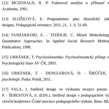
[12]
MCDONALD, R. P.
Faktorová analýza a příbuzné m
Academia, 1991.
[13]
SLOŽILOVÁ, E.
Pragmatismus jako filozofický z
designu.
Pedagogická orientace
. 2011, 21, 1. S. 51-69.
[14]
TASHAKKORI, A. - TEDDLIE, C.
Mixed Methodology
Quantitative Approaches. In
Applied Social Research Metho
Publications, 1998.
[15]
URBÁNEK, T.
Psychosémantika: Psychosémantický přístup v
Psychologický ústav AV ČR, 2003.
[16]
URBÁNEK, T. - DENGLEROVÁ, D. - ŠIRŮČEK,
psychologii
. Praha: Portál, 2011.
[17]
VALA, J.
Smíšený design ve výzkumu recepce poezie
P. - ŠEBESTOVÁ, S. (EDS.).
Smíšený design v pedagogickém výz
výroční konference České asociace pedagogického výzkum
. Brno: MU