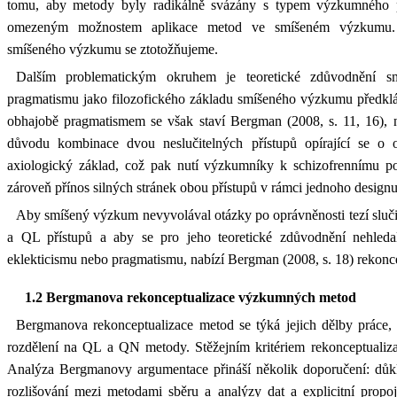
tomu, aby metody byly radikálně svázány s typem výzkumného p
omezeným možnostem aplikace metod ve smíšeném výzkumu.
smíšeného výzkumu se ztotožňujeme.
Dalším problematickým okruhem je teoretické zdůvodnění 
pragmatismu jako filozofického základu smíšeného výzkumu předklád
obhajobě pragmatismem se však staví Bergman (2008, s. 11, 16), 
důvodu kombinace dvou neslučitelných přístupů opírající se o o
axiologický základ, což pak nutí výzkumníky k schizofrennímu post
zároveň přínos silných stránek obou přístupů v rámci jednoho designu
Aby smíšený výzkum nevyvolával otázky po oprávněnosti tezí slučit
a QL přístupů a aby se pro jeho teoretické zdůvodnění nehled
eklekticismu nebo pragmatismu, nabízí Bergman (2008, s. 18) rekon
1.2 Bergmanova rekonceptualizace výzkumných metod
Bergmanova rekonceptualizace metod se týká jejich dělby práce, r
rozdělení na QL a QN metody. Stěžejním kritériem rekonceptualizac
Analýza Bergmanovy argumentace přináší několik doporučení: důkla
rozlišování mezi metodami sběru a analýzy dat a explicitní propo