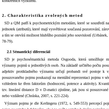
konkrétních výzkumů.
2. Charakteristika zvolených metod
SD a QM patří k psychometrickým metodám, které se soustředí na 
jednotek (atributů), které mají vysvětlovat současná pozorování, zá
a tím se otevírá možnost hlubšího poznání jeho souvislostí (Urbánek,
78-79).
2.1 Sémantický diferenciál
SD je psychosémantická metoda Osgooda, která umožňuje měř
významy pojmů u jednotlivých osob. Na základě určitého počtu posu
adjektiv protikladného významu určují probandi své postoje 
posuzovaného pojmu poukazují na mentální reprezentaci pojmu v sé
vzhledem ke třem faktorům (hodnocení, potence a aktivity). Kvanti
tzv. lineární distance D v D-matici zjistíme, jak jsou si posuzov
nebo vzdálené (Chráska, 2007, s. 221-224).
Význam pojmu je dle Kerlingera (1972, s. 549-553) percepcí po