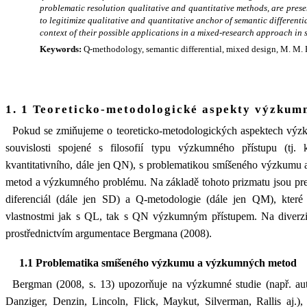
problematic resolution qualitative and quantitative methods, are prese
to legitimize qualitative and quantitative anchor of semantic different
context of their possible applications in a mixed-research approach in s
Keywords:
Q-methodology, semantic differential, mixed design, M. M.
1. 1 Teoreticko-metodologické aspekty výzkum
Pokud se zmiňujeme o teoreticko-metodologických aspektech vý
souvislosti spojené s filosofií typu výzkumného přístupu (tj. 
kvantitativního, dále jen QN), s problematikou smíšeného výzkumu a
metod a výzkumného problému. Na základě tohoto prizmatu jsou pr
diferenciál (dále jen SD) a Q-metodologie (dále jen QM), které
vlastnostmi jak s QL, tak s QN výzkumným přístupem. Na diverzi
prostřednictvím argumentace Bergmana (2008).
1.1 Problematika smíšeného výzkumu a výzkumných metod
Bergman (2008, s. 13) upozorňuje na výzkumné studie (např. aut
Danziger, Denzin, Lincoln, Flick, Maykut, Silverman, Rallis aj.),