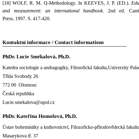
[18]
WOLF, R. M.
Q-Methodology. In
KEEVES, J. P. (ED.).
Edu
and measurement: an international handbook
. 2nd ed. Cambr
Press, 1997. S. 417-420.
Kontaktní informace / Contact informations
PhDr. Lucie Smékalová, Ph.D.
Katedra sociologie a andragogiky, Filosofická fakulta,Univerzity Pal
Třída Svobody 26
772 00 Olomouc
Česká republika
Lucie.smekalova@upol.cz
PhDr. Kateřina Homolová, Ph.D.
Ústav bohemistiky a knihovnictví, Filozoficko-přírodovědecká fakult
Masarykova tř. 37