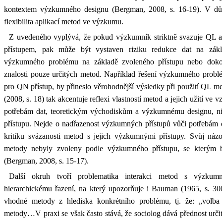
kontextem výzkumného designu (Bergman, 2008, s. 16-19). V dů
flexibilita aplikací metod ve výzkumu.
Z uvedeného vyplývá, že pokud výzkumník striktně svazuje QL
přístupem, pak může být vystaven riziku redukce dat na zák
výzkumného problému na základě zvoleného přístupu nebo doko
znalosti pouze určitých metod. Například řešení výzkumného prob
pro QN přístup, by přineslo věrohodnější výsledky při použití QL
(2008, s. 18) tak akcentuje reflexi vlastností metod a jejich užití ve 
potřebám dat, teoretickým východiskům a výzkumnému designu, 
přístupu. Nejde o nadřazenost výzkumných přístupů vůči potřebám d
kritiku svázanosti metod s jejich výzkumnými přístupy. Svůj názor
metody nebyly zvoleny podle výzkumného přístupu, se kterým
(Bergman, 2008, s. 15-17).
Další okruh tvoří problematika interakci metod s výzk
hierarchickému řazení, na který upozorňuje i Bauman (1965, s. 300
vhodné metody z hlediska konkrétního problému, tj. že: „volb
metody…V praxi se však často stává, že sociolog dává přednost urči