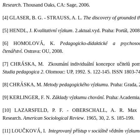
Research
. Thousand Oaks, CA: Sage, 2006.
[4]
GLASER, B. G. - STRAUSS, A. L.
The discovery of grounded t
[5]
HENDL, J.
Kvalitativní výzkum
. 2.aktual.vyd. Praha: Portál, 200
[6]
HOMOLOVÁ, K.
Pedagogicko-didaktické a psychosoc
čtenářství
. Ostrava: OU, 2008.
[7]
CHRÁSKA, M.
Zkoumání individuální koncepce učitelů po
Studia pedagogica 2
. Olomouc: UP, 1992. S. 122-145. ISSN 1803-7
[8]
CHRÁSKA, M.
Metody pedagogického výzkumu
. Praha: Grada,
[9]
KERLINGER, F. N.
Základy výzkumu chování
. Praha: Academia
[10]
LAZARSFELD, P. F. - OBERSCHALL, A. R.
Max 
Research.
American Sociological Review
. 1965, 30, 2. S. 185-199.
[11]
LOUČKOVÁ, I.
Integrovaný přístup v sociálně vědním výzkum