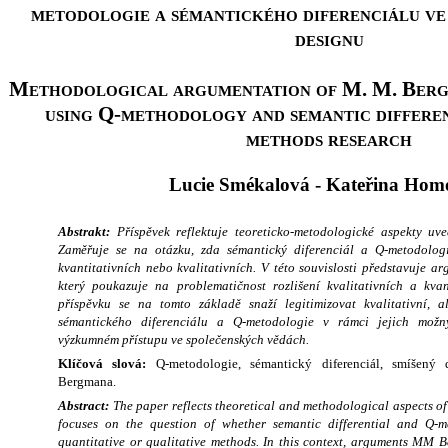
metodologie a sémantického diferenciálu v
designu
Methodological argumentation of M. M. Bergm
using Q-methodology and semantic differen
methods research
Lucie Smékalová - Kateřina Hom
Abstrakt:
Příspěvek reflektuje teoreticko-metodologické aspekty u
Zaměřuje se na otázku, zda sémantický diferenciál a Q-metodolog
kvantitativních nebo kvalitativních. V této souvislosti představuje 
který poukazuje na problematičnost rozlišení kvalitativních a kvan
příspěvku se na tomto základě snaží legitimizovat kvalitativní, al
sémantického diferenciálu a Q-metodologie v rámci jejich možn
výzkumném přístupu ve společenských vědách.
Klíčová slová:
Q-metodologie, sémantický diferenciál, smíšen
Bergmana.
Abstract:
The paper reflects theoretical and methodological aspects of 
focuses on the question of whether semantic differential and Q-
quantitative or qualitative methods. In this context, arguments MM 