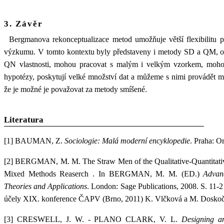
3. Závěr
Bergmanova rekonceptualizace metod umožňuje větší flexibilitu 
výzkumu. V tomto kontextu byly představeny i metody SD a QM, o kt
QN vlastnosti, mohou pracovat s malým i velkým vzorkem, mohou
hypotézy, poskytují velké množství dat a můžeme s nimi provádět 
že je možné je považovat za metody smíšené.
Literatura
[1]
BAUMAN, Z.
Sociologie: Malá moderní encyklopedie
. Praha: O
[2]
BERGMAN, M. M.
The Straw Men of the Qualitative-Quantitati
Mixed Methods Reaserch . In
BERGMAN, M. M. (ED.)
Advan
Theories and Applications
. London: Sage Publications, 2008. S. 11-2
účely XIX. konference ČAPV (Brno, 2011) K. Vlčková a M. Doskoč
[3]
CRESWELL, J. W. - PLANO CLARK, V. L.
Designing a