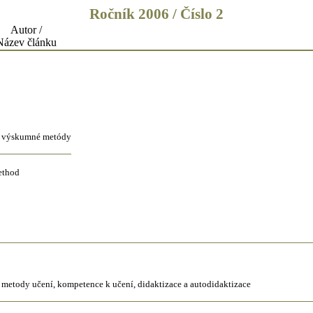
Ročník 2006 / Číslo 2
Autor /
Název článku
e, výskumné metódy
ethod
ní, metody učení, kompetence k učení, didaktizace a autodidaktizace