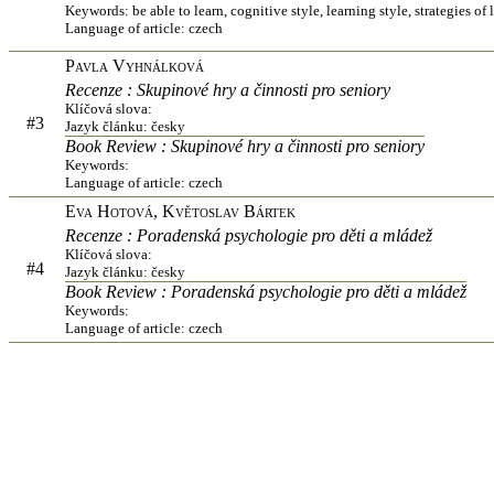
Keywords: be able to learn, cognitive style, learning style, strategies 
Language of article: czech
Pavla Vyhnálková
Recenze : Skupinové hry a činnosti pro seniory
Klíčová slova:
#3
Jazyk článku: česky
Book Review : Skupinové hry a činnosti pro seniory
Keywords:
Language of article: czech
Eva Hotová, Květoslav Bártek
Recenze : Poradenská psychologie pro děti a mládež
Klíčová slova:
#4
Jazyk článku: česky
Book Review : Poradenská psychologie pro děti a mládež
Keywords:
Language of article: czech