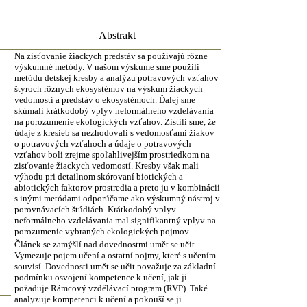
Abstrakt
Na zisťovanie žiackych predstáv sa používajú rôzne
výskumné metódy. V našom výskume sme použili
metódu detskej kresby a analýzu potravových vzťahov
štyroch rôznych ekosystémov na výskum žiackych
vedomostí a predstáv o ekosystémoch. Ďalej sme
skúmali krátkodobý vplyv neformálneho vzdelávania
na porozumenie ekologických vzťahov. Zistili sme, že
údaje z kresieb sa nezhodovali s vedomosťami žiakov
o potravových vzťahoch a údaje o potravových
vzťahov boli zrejme spoľahlivejším prostriedkom na
zisťovanie žiackych vedomostí. Kresby však mali
výhodu pri detailnom skórovaní biotických a
abiotických faktorov prostredia a preto ju v kombinácii
s inými metódami odporúčame ako výskumný nástroj v
porovnávacích štúdiách. Krátkodobý vplyv
neformálneho vzdelávania mal signifikantný vplyv na
porozumenie vybraných ekologických pojmov.
Článek se zamýšlí nad dovednostmi umět se učit.
Vymezuje pojem učení a ostatní pojmy, které s učením
souvisí. Dovednosti umět se učit považuje za základní
podmínku osvojení kompetence k učení, jak ji
požaduje Rámcový vzdělávací program (RVP). Také
analyzuje kompetenci k učení a pokouší se ji