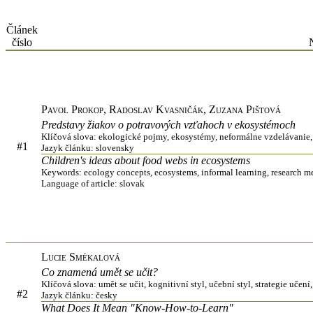
Článek
číslo
Pavol Prokop, Radoslav Kvasničák, Zuzana Pištová
Predstavy žiakov o potravových vzťahoch v ekosystémoch
Klíčová slova: ekologické pojmy, ekosystémy, neformálne vzdelávani
#1
Jazyk článku: slovensky
Children's ideas about food webs in ecosystems
Keywords: ecology concepts, ecosystems, informal learning, research m
Language of article: slovak
Lucie Smékalová
Co znamená umět se učit?
Klíčová slova: umět se učit, kognitivní styl, učební styl, strategie uče
#2
Jazyk článku: česky
What Does It Mean "Know-How-to-Learn"