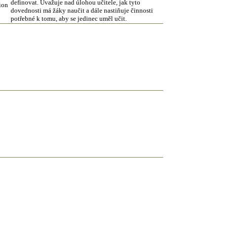
definovat. Uvažuje nad úlohou učitele, jak tyto
tion
dovednosti má žáky naučit a dále nastiňuje činnosti
potřebné k tomu, aby se jedinec uměl učit.